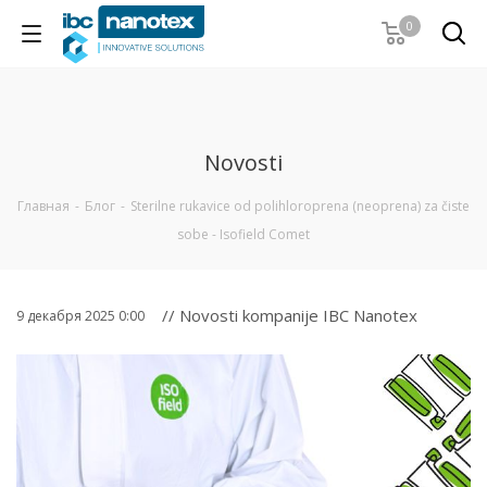
0
Novosti
Главная
-
Блог
-
Sterilne rukavice od polihloroprena (neoprena) za čiste
sobe - Isofield Comet
// Novosti kompanije IBC Nanotex
9 декабря 2025 0:00