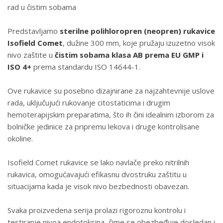
rad u čistim sobama
Predstavljamo
sterilne polihloropren (neopren) rukavice
Isofield Comet
, dužine 300 mm, koje pružaju izuzetno visok
nivo zaštite u
čistim sobama klasa AB prema EU GMP i
ISO 4+
prema standardu ISO 14644-1.
Ove rukavice su posebno dizajnirane za najzahtevnije uslove
rada, uključujući rukovanje citostaticima i drugim
hemoterapijskim preparatima, što ih čini idealnim izborom za
bolničke jedinice za pripremu lekova i druge kontrolisane
okoline.
Isofield Comet rukavice se lako navlače preko nitrilnih
rukavica, omogućavajući efikasnu dvostruku zaštitu u
situacijama kada je visok nivo bezbednosti obavezan.
Svaka proizvedena serija prolazi rigoroznu kontrolu i
testiranje nivoa endotoksina, čime se obezbeđuje dosledan i