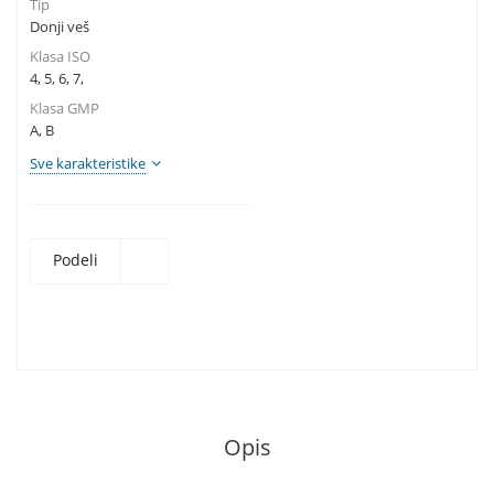
Tip
Donji veš
Klasa ISO
4, 5, 6, 7,
Klasa GMP
A, B
Sve karakteristike
Podeli
Opis