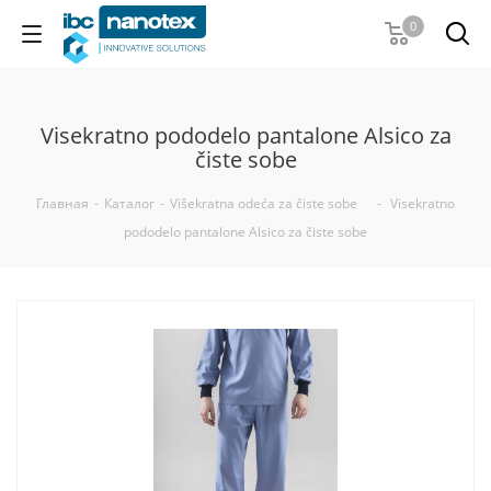
0
Visekratno pododelo pantalone Alsico za
čiste sobe
Главная
-
Каталог
-
Višekratna odeća za čiste sobe
-
Visekratno
pododelo pantalone Alsico za čiste sobe