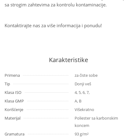
sa strogim zahtevima za kontrolu kontaminacije.
Kontaktirajte nas za više informacija i ponudu!
Karakteristike
Primena
za čiste sobe
Tip
Donji veš
Klasa ISO
4, 5, 6, 7,
Klasa GMP
A, B
Korišćenje
Višekratno
Materijal
Poliester sa karbonskim
koncem
Gramatura
93 g/m²