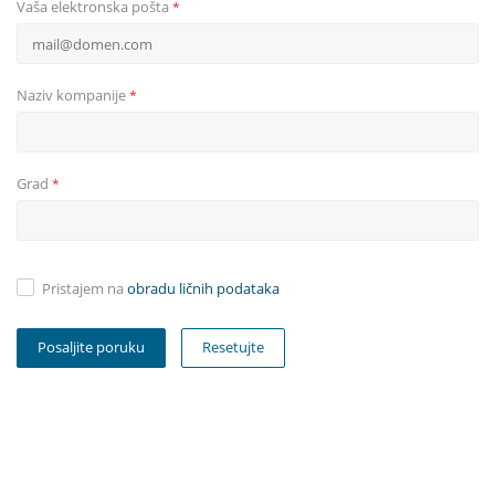
Vaša elektronska pošta
*
Naziv kompanije
*
Grad
*
Pristajem na
obradu ličnih podataka
Resetujte