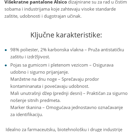
Višekratne pantalone Alsico
dizajnirane su za rad u čistim
sobama i industrijama koje zahtevaju visoke standarde
zaštite, udobnosti i dugotrajan učinak.
Ključne karakteristike:
98% poliester, 2% karbonska vlakna – Pruža antistatičku
zaštitu i izdržljivost.
Pojas sa gumicom i pletenom vezicom – Osigurava
udobno i sigurno prijanjanje.
Manžetne na dnu noge – Sprečavaju prodor
kontaminanata i povećavaju udobnost.
Mali unutrašnji džep (prednji desni) – Praktičan za sigurno
nošenje sitnih predmeta.
Marker tkanina – Omogućava jednostavno označavanje
za identifikaciju.
Idealno za farmaceutsku, biotehnološku i druge industrije