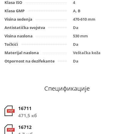
Klasa ISO
4
Klasa GMP
A, B
Visina sedenja
470-610 mm
Antistatička svojstva
Da
Visina naslona
530 mm
Točkići
Da
Materijal naslona
Veštačka koža
Otpornost na dezifekante
Da
Спецификације
16711
471,5 кб
16712