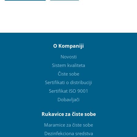
O Kompaniji
Novosti
Sistem kvaliteta
Čiste sobe
Sertifikati o distribuciji
Sertifikat ISO 9001
Dobavljači
Rukavice za čiste sobe
Maramice za čiste sobe
Dezinfekciona sredstva