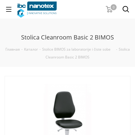
0
Stolica Cleanroom Basic 2 BIMOS
Главная
-
Каталог
-
Stolice BIMOS za laboratorije i čiste sobe
-
Stolica
Cleanroom Basic 2 BIMOS