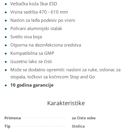
Veštačka koža Skai ESD
Visina sedišta 470 - 610 mm
Naslon za leđa podesiv po visini
Polirani aluminijski stalak
Svetlo siva boja
Otporna na dezinfekciona sredstva
Kompatibilna sa GMP
Izuzetno lako se čisti
Može se dodatno opremiti: nasloni za ruke, oslonac za
stopala, točkovi sa kočnicom Stop and Go
10 godina garancije
Karakteristike
Primena
za čiste sobe
Tip
Stolica