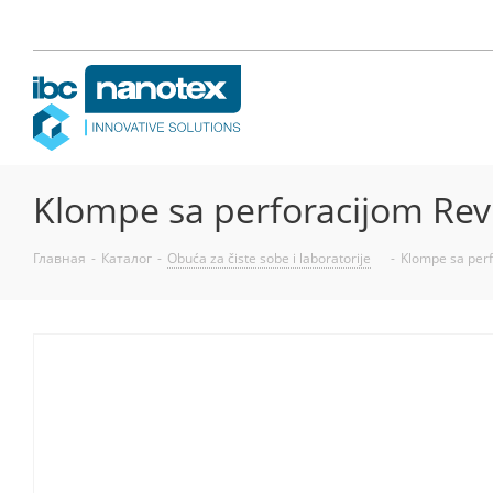
Klompe sa perforacijom Rev
Главная
-
Каталог
-
Obuća za čiste sobe i laboratorije
-
Klompe sa perf