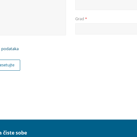
Grad
*
h podataka
esetujte
 čiste sobe