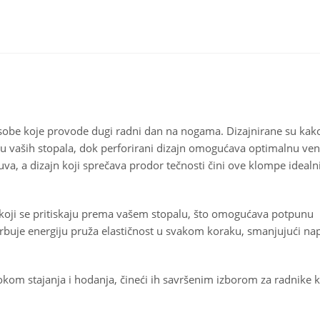
osobe koje provode dugi radni dan na nogama. Dizajnirane su kako
ku vaših stopala, dok perforirani dizajn omogućava optimalnu vent
uva, a dizajn koji sprečava prodor tečnosti čini ove klompe ideal
 koji se pritiskaju prema vašem stopalu, što omogućava potpunu
orbuje energiju pruža elastičnost u svakom koraku, smanjujući nap
kom stajanja i hodanja, čineći ih savršenim izborom za radnike k