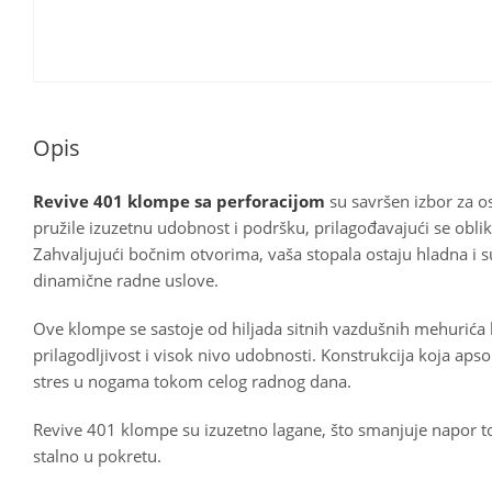
Opis
Revive 401 klompe sa perforacijom
su savršen izbor za 
pružile izuzetnu udobnost i podršku, prilagođavajući se obli
Zahvaljujući bočnim otvorima, vaša stopala ostaju hladna i s
dinamične radne uslove.
Ove klompe se sastoje od hiljada sitnih vazdušnih mehurića
prilagodljivost i visok nivo udobnosti. Konstrukcija koja aps
stres u nogama tokom celog radnog dana.
Revive 401 klompe su izuzetno lagane, što smanjuje napor to
stalno u pokretu.