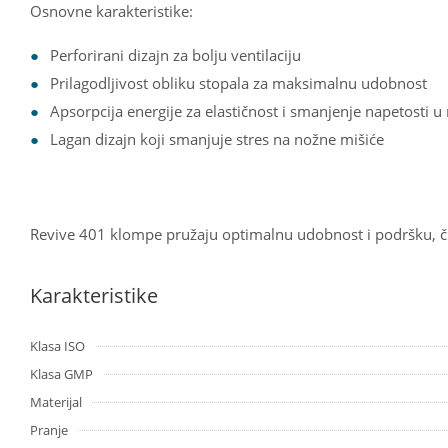
Osnovne karakteristike:
Perforirani dizajn za bolju ventilaciju
Prilagodljivost obliku stopala za maksimalnu udobnost
Apsorpcija energije za elastičnost i smanjenje napetosti 
Lagan dizajn koji smanjuje stres na nožne mišiće
Revive 401 klompe pružaju optimalnu udobnost i podršku, č
Karakteristike
Klasa ISO
Klasa GMP
Materijal
Pranje