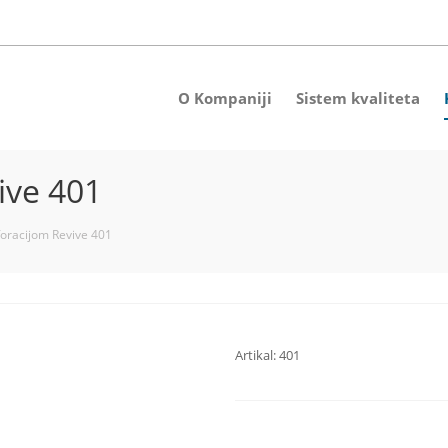
O Kompaniji
Sistem kvaliteta
ive 401
oracijom Revive 401
Artikal:
401