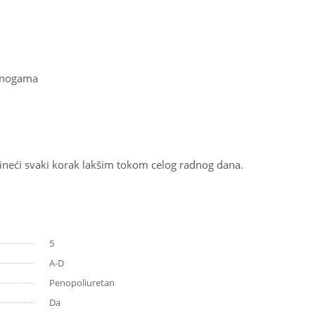
u nogama
ineći svaki korak lakšim tokom celog radnog dana.
5
A-D
Penopoliuretan
Da