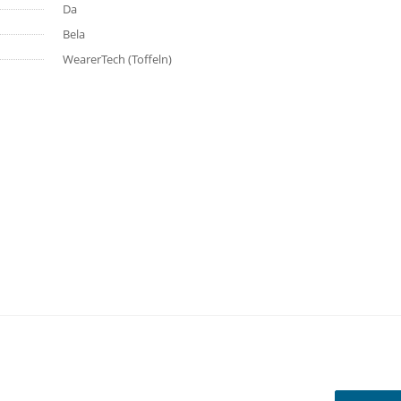
Da
Bela
WearerTech (Toffeln)