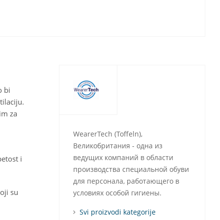
 bi
ilaciju.
nim za
WearerTech (Toffeln),
Великобритания - одна из
ведущих компаний в области
etost i
производства специальной обуви
для персонала, работающего в
oji su
условиях особой гигиены.
Svi proizvodi kategorije