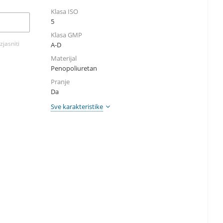
Klasa ISO
5
Klasa GMP
zjasniti
A-D
Materijal
Penopoliuretan
Pranje
Da
Sve karakteristike