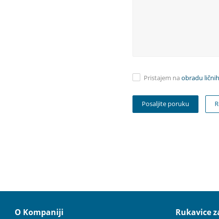
Pristajem na
obradu lični
R
O Kompaniji
Rukavice za