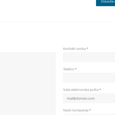
Ostavite 
Kontakt osoba
*
Telefon
*
Vaša elektronska pošta
*
Naziv kompanije
*