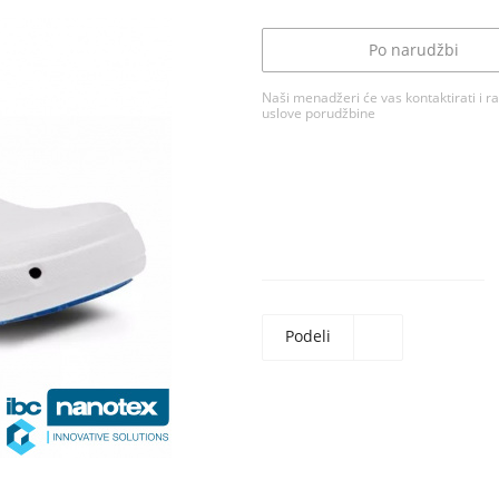
Po narudžbi
Naši menadžeri će vas kontaktirati i ra
uslove porudžbine
Podeli