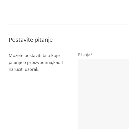
Postavite pitanje
Pitanje
*
Možete postaviti bilo koje
pitanje o proizvodima,kao I
naručiti uzorak.