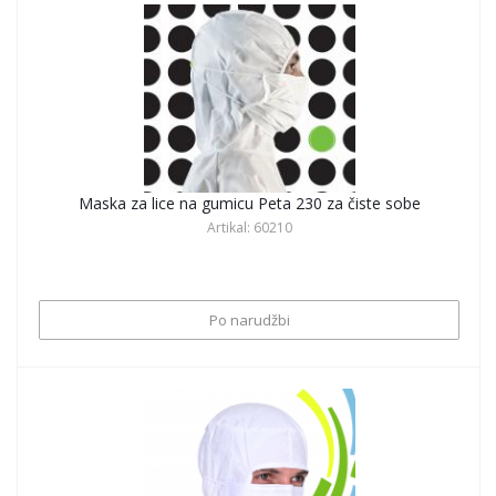
Maska za lice na gumicu Peta 230 za čiste sobe
Artikal: 60210
Po narudžbi