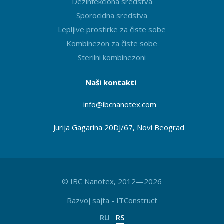
Dezinfekciona sredstva
Sporocidna sredstva
Lepljive prostirke za čiste sobe
Kombinezon za čiste sobe
Sterilni kombinezoni
Naši kontakti
info@ibcnanotex
.com
Jurija Gagarina 20DJ/67, Novi Beograd
© IBC Nanotex, 2012—2026
Razvoj sajta
-
ITConstruct
RU
RS