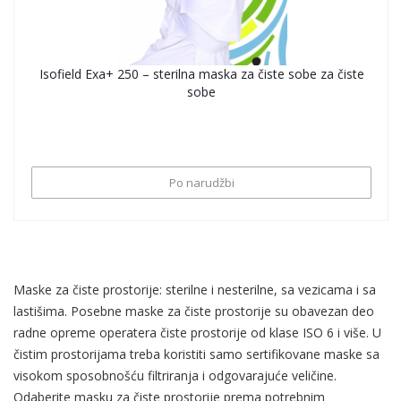
Isofield Exa+ 250 – sterilna maska za čiste sobe za čiste
sobe
Po narudžbi
Maske za čiste prostorije: sterilne i nesterilne, sa vezicama i sa
lastišima. Posebne maske za čiste prostorije su obavezan deo
radne opreme operatera čiste prostorije od klase ISO 6 i više. U
čistim prostorijama treba koristiti samo sertifikovane maske sa
visokom sposobnošću filtriranja i odgovarajuće veličine.
Odaberite masku za čiste prostorije prema potrebnim