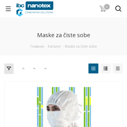
0
Maske za čiste sobe
Главная
-
Каталог
-
Maske za čiste sobe