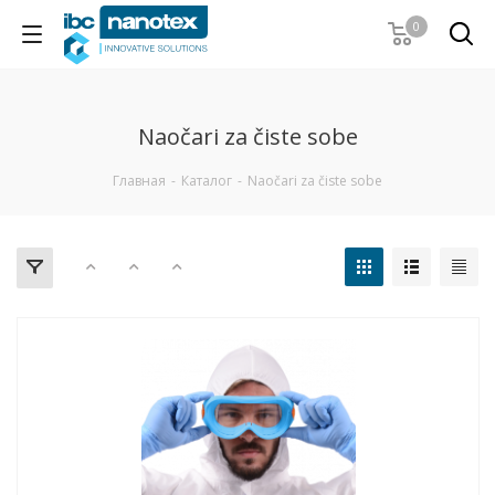
0
Naočari za čiste sobe
Главная
-
Каталог
-
Naočari za čiste sobe