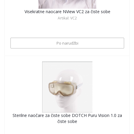
Visekratne naocare NView VC2 za čiste sobe
Artikal: VC2
Po narudžbi
Sterilne naočare za čiste sobe DOTCH Puru Vision 1.0 za
čiste sobe