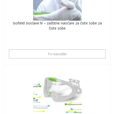
Isofield Isoclave IV – zaštitne naočare za čiste sobe za
čiste sobe
Po narudžbi