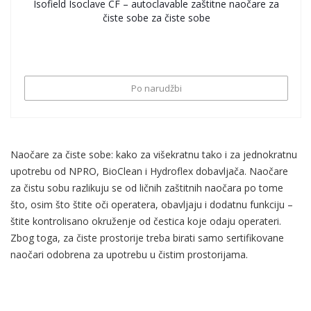
Isofield Isoclave CF – autoclavable zaštitne naočare za
čiste sobe za čiste sobe
Po narudžbi
Naočare za čiste sobe: kako za višekratnu tako i za jednokratnu
upotrebu od NPRO, BioClean i Hydroflex dobavljača. Naočare
za čistu sobu razlikuju se od ličnih zaštitnih naočara po tome
što, osim što štite oči operatera, obavljaju i dodatnu funkciju –
štite kontrolisano okruženje od čestica koje odaju operateri.
Zbog toga, za čiste prostorije treba birati samo sertifikovane
naočari odobrena za upotrebu u čistim prostorijama.