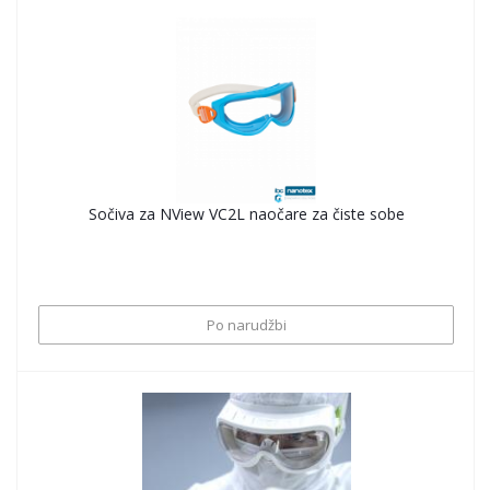
Sočiva za NView VC2L naočare za čiste sobe
Po narudžbi