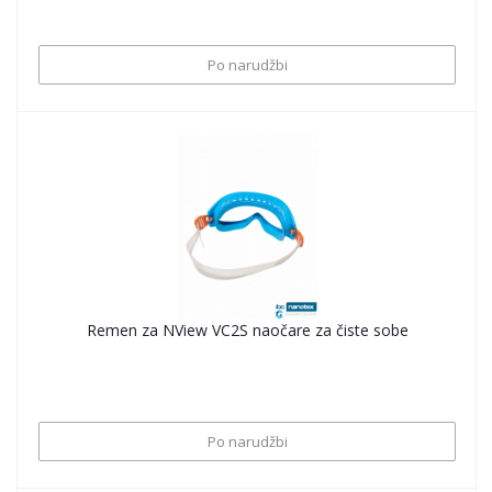
Po narudžbi
Remen za NView VC2S naočare za čiste sobe
Po narudžbi