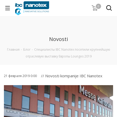
0
Novosti
Главная
-
Блог
-
Специалисты IBC Nanotex посетили крупнейшую
отраслевую выставку Европы Lounges 2019
// Novosti kompanije IBC Nanotex
21 февраля 2019 0:00