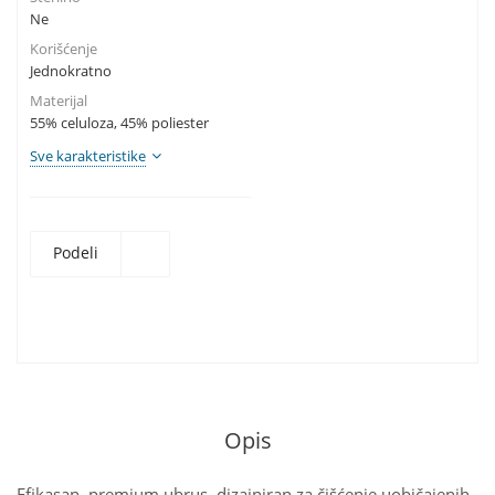
Ne
Korišćenje
Jednokratno
Materijal
55% celuloza, 45% poliester
Sve karakteristike
Podeli
Opis
Efikasan, premium ubrus, dizajniran za čišćenje uobičajenih