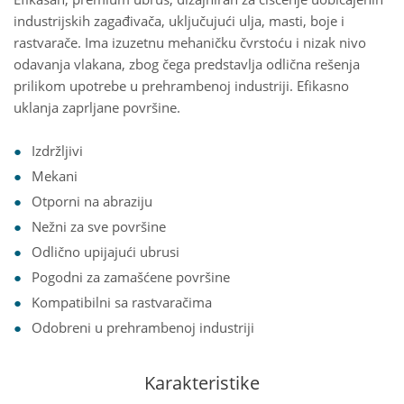
industrijskih zagađivača, uključujući ulja, masti, boje i
rastvarače. Ima izuzetnu mehaničku čvrstoću i nizak nivo
odavanja vlakana, zbog čega predstavlja odlična rešenja
prilikom upotrebe u prehrambenoj industriji. Efikasno
uklanja zaprljane površine.
Izdržljivi
Mekani
Otporni na abraziju
Nežni za sve površine
Odlično upijajući ubrusi
Pogodni za zamašćene površine
Kompatibilni sa rastvaračima
Odobreni u prehrambenoj industriji
Karakteristike