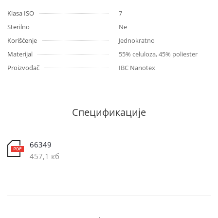
Klasa ISO
7
Sterilno
Ne
Korišćenje
Jednokratno
Materijal
55% celuloza, 45% poliester
Proizvođač
IBC Nanotex
Спецификације
66349
457,1 кб