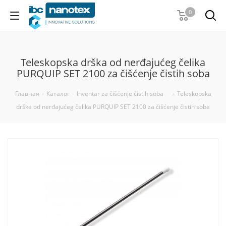
0
Teleskopska drška od nerđajućeg čelika
PURQUIP SET 2100 za čišćenje čistih soba
Главная
-
Каталог
-
Inventar za čišćenje čistih soba
-
Teleskopska
drška od nerđajućeg čelika PURQUIP SET 2100 za čišćenje čistih soba