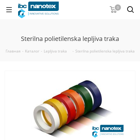
0
Sterilna polietilenska lepljiva traka
Главная
-
Каталог
-
Lepljiva traka
-
Sterilna polietilenska lepljiva traka