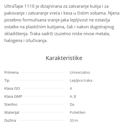
UltraTape 1110 je dizajnirana za zatvaranje kutija i za
pakovanje i zatvaranje vreća i kesa u čistim sobama. Njena
posebno formulisana sranje-jaka lepljivost ne ostavlja
ostatke na plastičnim kutijama, čak i nakon dugotrajnog
skladištenja. Traka sadrži izuzetno niske nivoe metala,
halogena i izlučivanja.
Karakteristike
Primena
Univerzalno
Tip
Lepljiva traka
Klasa ISO
4
Klasa GMP
A, B
Sterilno
Da
Materijal
Polietilen
Dužina
33 m