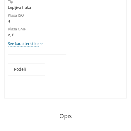
Tip
Lepljiva traka
Klasa ISO
4
Klasa GMP
A, B
Sve karakteristike
Podeli
Opis