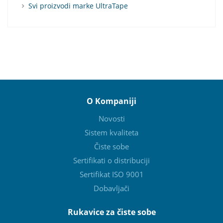
Svi proizvodi marke UltraTape
O Kompaniji
Novosti
Sistem kvaliteta
Čiste sobe
Sertifikati o distribuciji
Sertifikat ISO 9001
Dobavljači
Rukavice za čiste sobe