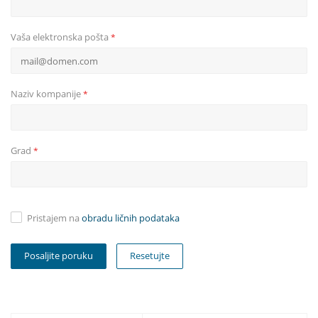
Vaša elektronska pošta
*
Naziv kompanije
*
Grad
*
Pristajem na
obradu ličnih podataka
Resetujte