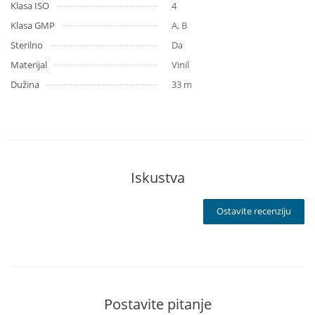
Klasa ISO
4
Klasa GMP
A, B
Sterilno
Da
Materijal
Vinil
Dužina
33 m
Iskustva
Ostavite recenziju
Postavite pitanje