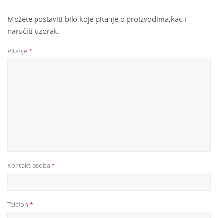
Možete postaviti bilo koje pitanje o proizvodima,kao I
naručiti uzorak.
Pitanje
*
Kontakt osoba
*
Telefon
*