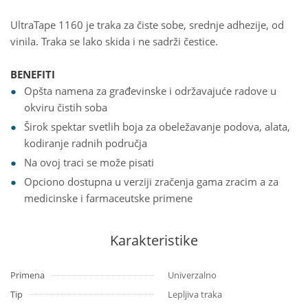
UltraTape 1160 je traka za čiste sobe, srednje adhezije, od
vinila. Traka se lako skida i ne sadrži čestice.
BENEFITI
Opšta namena za građevinske i održavajuće radove u
okviru čistih soba
Širok spektar svetlih boja za obeležavanje podova, alata,
kodiranje radnih područja
Na ovoj traci se može pisati
Opciono dostupna u verziji zračenja gama zracim a za
medicinske i farmaceutske primene
Karakteristike
Primena
Univerzalno
Tip
Lepljiva traka