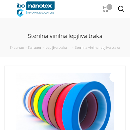
0
Sterilna vinilna lepjliva traka
Главная
-
Каталог
-
Lepljiva traka
-
Sterilna vinilna lepjliva traka