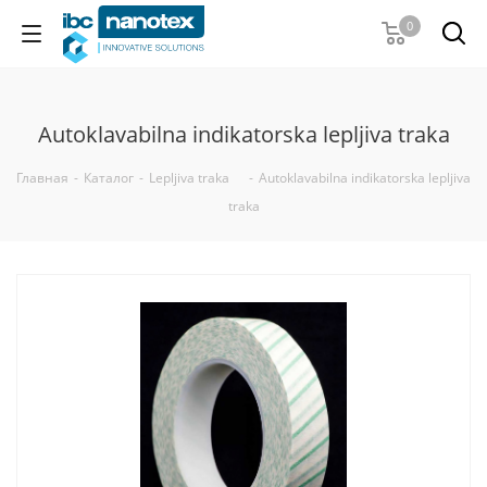
0
Autoklavabilna indikatorska lepljiva traka
Главная
-
Каталог
-
Lepljiva traka
-
Autoklavabilna indikatorska lepljiva
traka