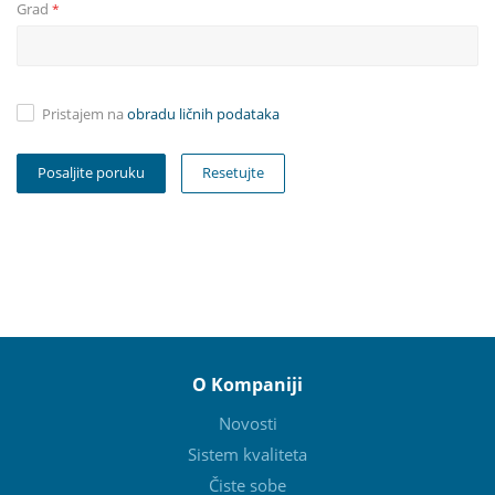
Grad
*
Pristajem na
obradu ličnih podataka
Resetujte
O Kompaniji
Novosti
Sistem kvaliteta
Čiste sobe