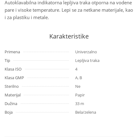
Autoklavabilna indikatorna lepljiva traka otporna na vodene
pare i visoke temperature. Lepi se za netkane materijale, kao
i za plastiku i metale.
Karakteristike
Primena
Univerzalno
Tip
Lepljiva traka
Klasa ISO
4
Klasa GMP
A, B
Sterilno
Ne
Materijal
Papir
Dužina
33 m
Boja
Bela/zelena