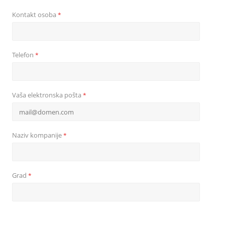
Kontakt osoba
*
Telefon
*
Vaša elektronska pošta
*
Naziv kompanije
*
Grad
*