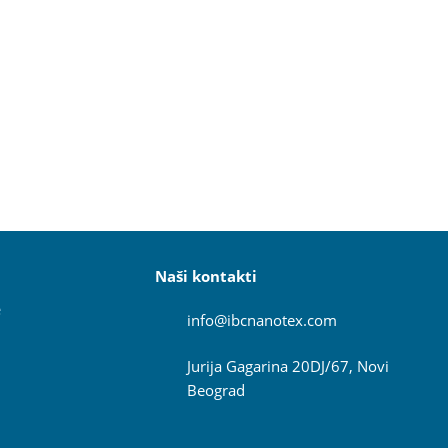
Naši kontakti
e
info@ibcnanotex
.com
Jurija Gagarina 20DJ/67, Novi
Beograd