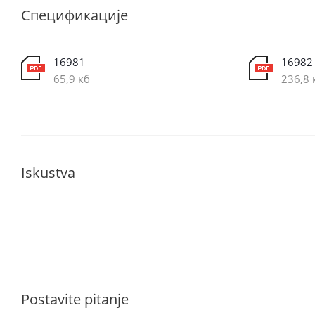
Спецификације
16981
16982
65,9 кб
236,8 
Iskustva
Postavite pitanje