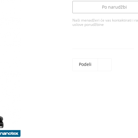
Po narudžbi
Naši menadžeri će vas kontaktirati i ra
uslove porudžbine
Podeli