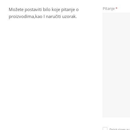
Pitanje
*
Možete postaviti bilo koje pitanje o
proizvodima,kao I naručiti uzorak.
Pristajem n