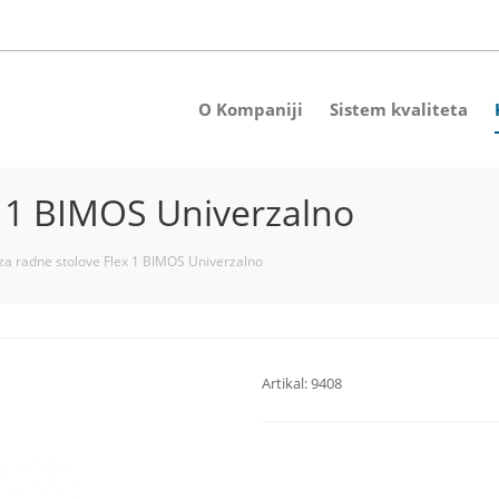
O Kompaniji
Sistem kvaliteta
ex 1 BIMOS Univerzalno
 za radne stolove Flex 1 BIMOS Univerzalno
Artikal:
9408