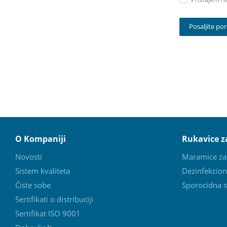
O Kompaniji
Rukavice za
Novosti
Maramice za 
Sistem kvaliteta
Dezinfekcion
Čiste sobe
Sporocidna s
Sertifikati o distribuciji
Sertifikat ISO 9001