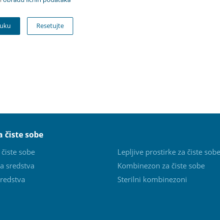
Resetujte
 čiste sobe
čiste sobe
Lepljive prostirke za čiste sob
a sredstva
Kombinezon za čiste sobe
redstva
Sterilni kombinezoni