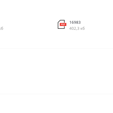
16983
кб
402,3 кб