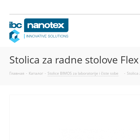
Stolica za radne stolove Fl
Главная
-
Каталог
-
Stolice BIMOS za laboratorije i čiste sobe
-
Stolica