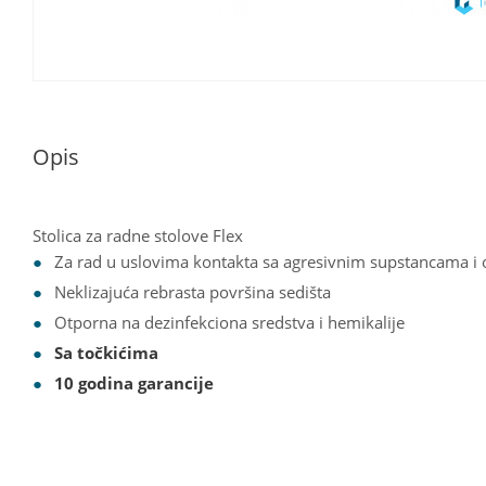
Opis
Stolica za radne stolove Flex
Za rad u uslovima kontakta sa agresivnim supstancama i
Neklizajuća rebrasta površina sedišta
Otporna na dezinfekciona sredstva i hemikalije
Sa točkićima
10 godina garancije