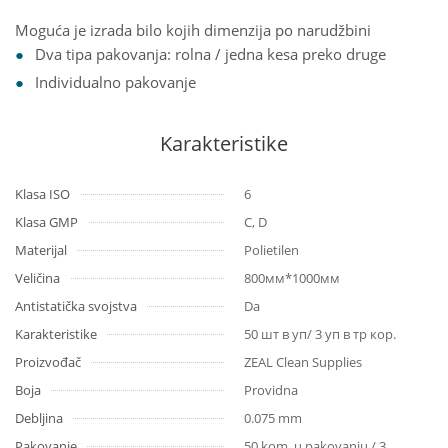
Moguća je izrada bilo kojih dimenzija po narudžbini
Dva tipa pakovanja: rolna / jedna kesa preko druge
Individualno pakovanje
Karakteristike
Klasa ISO
6
Klasa GMP
C, D
Materijal
Polietilen
Veličina
800мм*1000мм
Antistatička svojstva
Da
Karakteristike
50 шт в уп/ 3 уп в тр кор.
Proizvođač
ZEAL Clean Supplies
Boja
Providna
Debljina
0.075 mm
Pakovanje
50 kom. u pakovanju / 3