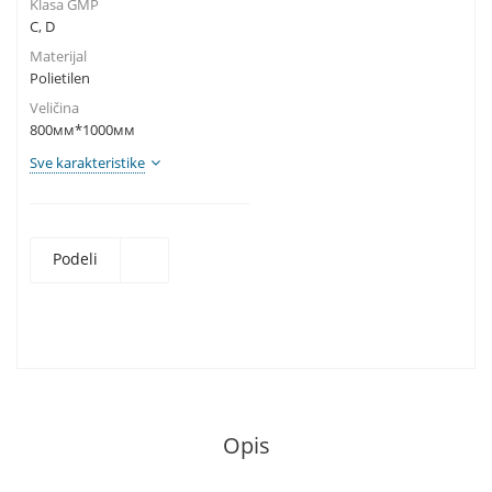
Klasa GMP
C, D
Materijal
Polietilen
Veličina
800мм*1000мм
Sve karakteristike
Podeli
Opis