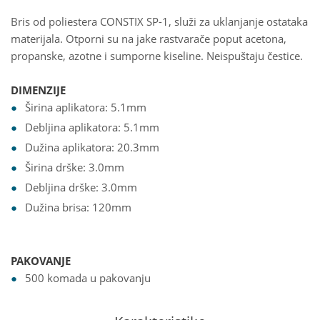
Bris od poliestera CONSTIX SP-1, služi za uklanjanje ostataka
materijala. Otporni su na jake rastvarače poput acetona,
propanske, azotne i sumporne kiseline. Neispuštaju čestice.
DIMENZIJE
Širina aplikatora: 5.1mm
Debljina aplikatora: 5.1mm
Dužina aplikatora: 20.3mm
Širina drške: 3.0mm
Debljina drške: 3.0mm
Dužina brisa: 120mm
PAKOVANJE
500 komada u pakovanju