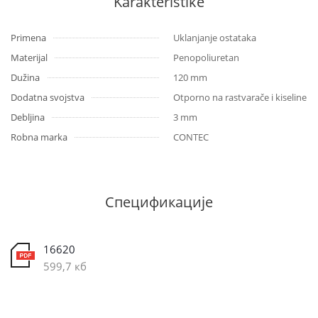
Karakteristike
Primena
Uklanjanje ostataka
Materijal
Penopoliuretan
Dužina
120 mm
Dodatna svojstva
Otporno na rastvarače i kiseline
Debljina
3 mm
Robna marka
CONTEC
Спецификације
16620
599,7 кб