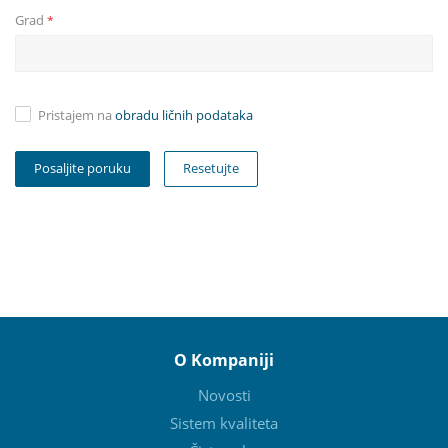
Grad
*
Pristajem na
obradu ličnih podataka
Resetujte
O Kompaniji
Novosti
Sistem kvaliteta