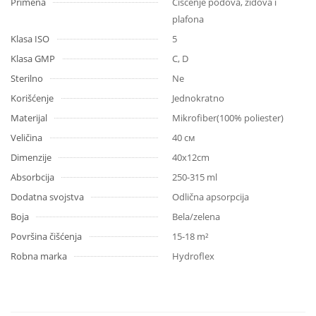
Primena
Čišćenje podova, zidova i
plafona
Klasa ISO
5
Klasa GMP
C, D
Sterilno
Ne
Korišćenje
Jednokratno
Materijal
Mikrofiber(100% poliester)
Veličina
40 см
Dimenzije
40х12cm
Absorbcija
250-315 ml
Dodatna svojstva
Odlična apsorpcija
Boja
Bela/zelena
Površina čišćenja
15-18 m²
Robna marka
Hydroflex