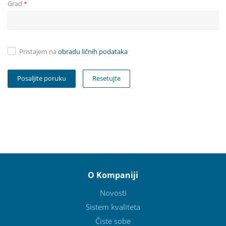
Grad
*
Pristajem na
obradu ličnih podataka
Resetujte
O Kompaniji
Novosti
Sistem kvaliteta
Čiste sobe