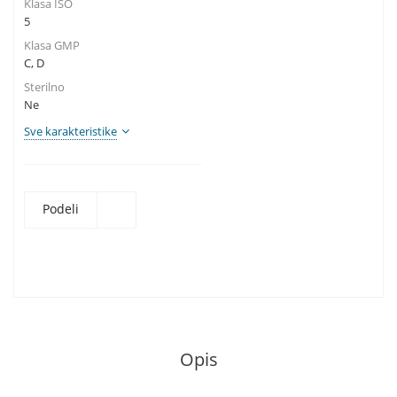
Klasa ISO
5
Klasa GMP
C, D
Sterilno
Ne
Sve karakteristike
Podeli
Opis