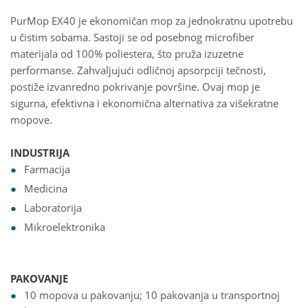
PurMop EX40 je ekonomičan mop za jednokratnu upotrebu
u čistim sobama. Sastoji se od posebnog microfiber
materijala od 100% poliestera, što pruža izuzetne
performanse. Zahvaljujući odličnoj apsorpciji tečnosti,
postiže izvanredno pokrivanje površine. Ovaj mop je
sigurna, efektivna i ekonomična alternativa za višekratne
mopove.
INDUSTRIJA
Farmacija
Medicina
Laboratorija
Mikroelektronika
PAKOVANJE
10 mopova u pakovanju; 10 pakovanja u transportnoj