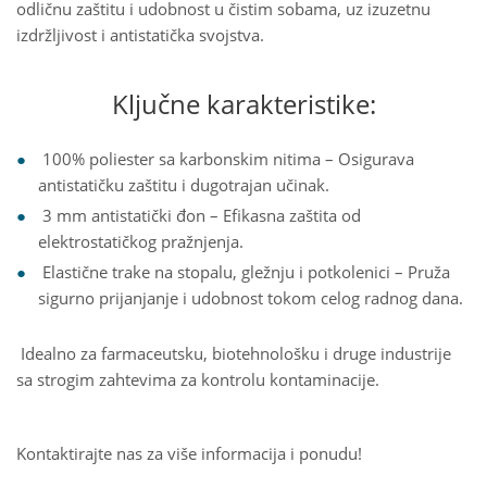
odličnu zaštitu i udobnost u čistim sobama, uz izuzetnu
izdržljivost i antistatička svojstva.
Ključne karakteristike:
100% poliester sa karbonskim nitima – Osigurava
antistatičku zaštitu i dugotrajan učinak.
3 mm antistatički đon – Efikasna zaštita od
elektrostatičkog pražnjenja.
Elastične trake na stopalu, gležnju i potkolenici – Pruža
sigurno prijanjanje i udobnost tokom celog radnog dana.
Idealno za farmaceutsku, biotehnološku i druge industrije
sa strogim zahtevima za kontrolu kontaminacije.
Kontaktirajte nas za više informacija i ponudu!