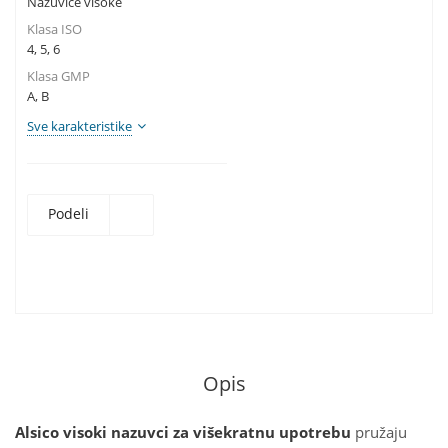
Nazuvice visoke
Klasa ISO
4, 5, 6
Klasa GMP
A, B
Sve karakteristike
Podeli
Opis
Alsico visoki nazuvci za višekratnu upotrebu
pružaju