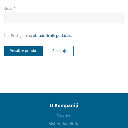
Grad
*
Pristajem na
obradu ličnih podataka
Resetujte
O Kompaniji
Novosti
Sistem kvaliteta