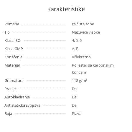
Karakteristike
Primena
za čiste sobe
Tip
Nazuvice visoke
Klasa ISO
4, 5, 6
Klasa GMP
A, B
Korišćenje
Višekratno
Materijal
Poliester sa karbonskim
koncem
Gramatura
118 g/m²
Pranje
Da
Autoklaviranje
Da
Antistatička svojstva
Da
Boja
Plava